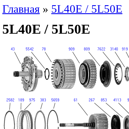
Главная
»
5L40E / 5L50E
5L40E / 5L50E