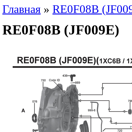
Главная
»
RE0F08B (JF00
RE0F08B (JF009E)